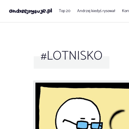
Top 20
Andrzej kiedyś rysował
Kon
#LOTNISKO